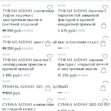
AIDINI
AIDINI
ТУФЛИ AIDINI элегантные
ТУФЛИ AIDINI балетки с
туфли-лодочки с
бархатистой замшевой
заостренным мысом и
фактурой и крупной
плетеной отделкой
квадратной пряжкой
10 220 руб.
14 600
5 670 руб.
8 100
AIDINI
ТУФЛИ AIDINI заостренный мыс и плетеная отделка
10 220 руб.
14 600
AIDINI
AIDINI
ТУФЛИ AIDINI балетки с
ТУФЛИ AIDINI лаковая
леопардовым принтом и
фактура с открытой пяткой
крупной пряжкой
и заостренным мысом
5 880 руб.
8 400
10 220 руб.
14 600
AIDINI
РЕМЕНЬ AIDINI ЛЕОПАРДОВЫЙ
3 800 руб.
AIDINI
AIDINI
СУМКА AIDINI компактная
СУМКА AIDINI 5162-152-617
из гладкой кожи с
6 100 руб.