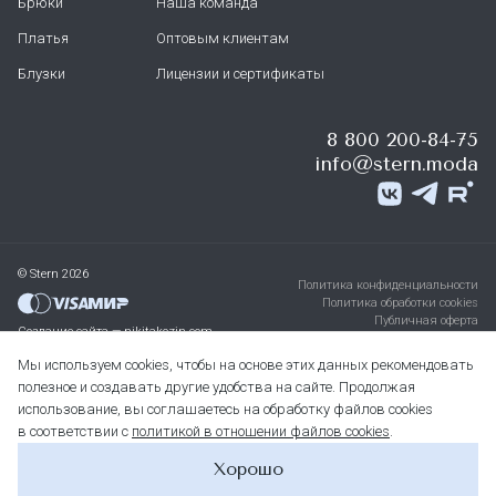
Брюки
Наша команда
Платья
Оптовым клиентам
Блузки
Лицензии и сертификаты
8 800 200-84-75
info@stern.moda
© Stern 2026
Политика конфиденциальности
Политика обработки cookies
Публичная оферта
Создание сайта — nikitakozin.com
Мы используем cookies, чтобы на основе этих данных рекомендовать
полезное и создавать другие удобства на сайте. Продолжая
использование, вы соглашаетесь на обработку файлов cookies
в соответствии с
политикой в отношении файлов cookies
.
Хорошо