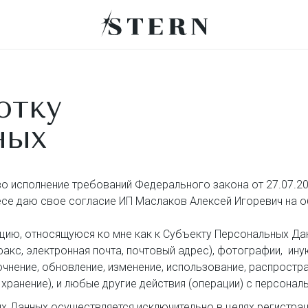
отку
ных
во исполнение требований Федерального закона от 27.07.20
ресе даю свое согласие ИП Маслаков Алексей Игоревич на о
, относящуюся ко мне как к Субъекту Персональных Данны
факс, электронная почта, почтовый адрес), фотографии, и
чнение, обновление, изменение, использование, распростра
хранение), и любые другие действия (операции) с персонал
 Данных осуществляется исключительно в целях регистрац