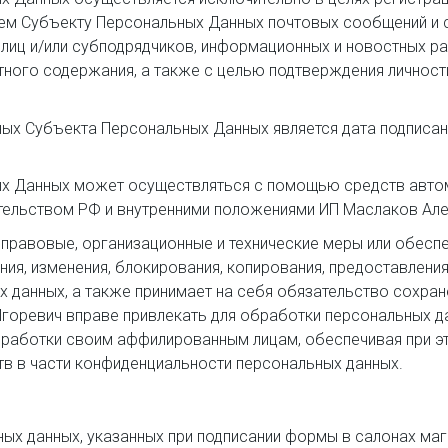
м Субъекту Персональных Данных почтовых сообщений и с
 лиц и/или субподрядчиков, информационных и новостных р
тного содержания, а также с целью подтверждения личнос
ых Субъекта Персональных Данных является дата подписан
х Данных может осуществляться с помощью средств автома
тельством РФ и внутренними положениями ИП Маслаков Але
равовые, организационные и технические меры или обеспеч
ния, изменения, блокирования, копирования, предоставлени
х данных, а также принимает на себя обязательство сохра
горевич вправе привлекать для обработки персональных д
бработки своим аффилированным лицам, обеспечивая при эт
в в части конфиденциальности персональных данных.
ых данных, указанных при подписании формы в салонах ма