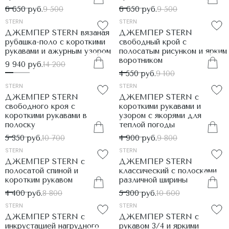
6 650 руб.
9 500
6 650 руб.
9 500
STERN
STERN
ДЖЕМПЕР STERN вязаная
ДЖЕМПЕР STERN
рубашка-поло с короткими
свободный крой с
рукавами и ажурным узором
полосатым рисунком и ярким
воротником
9 940 руб.
14 200
4 550 руб.
9 100
STERN
STERN
ДЖЕМПЕР STERN
ДЖЕМПЕР STERN с
свободного кроя с
короткими рукавами и
короткими рукавами в
узором с якорями для
полоску
теплой погоды
5 350 руб.
10 700
4 900 руб.
9 800
STERN
STERN
ДЖЕМПЕР STERN с
ДЖЕМПЕР STERN
полосатой спиной и
классический с полосками
коротким рукавом
различной ширины
4 400 руб.
8 800
5 300 руб.
10 600
STERN
STERN
ДЖЕМПЕР STERN с
ДЖЕМПЕР STERN с
инкрустацией нагрудного
рукавом 3/4 и яркими