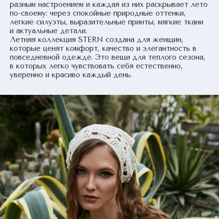
разным настроением и каждая из них раскрывает лето
по-своему: через спокойные природные оттенки,
легкие силуэты, выразительные принты, мягкие ткани
и актуальные детали.
Летняя коллекция STERN создана для женщин,
которые ценят комфорт, качество и элегантность в
повседневной одежде. Это вещи для теплого сезона,
в которых легко чувствовать себя естественно,
уверенно и красиво каждый день.