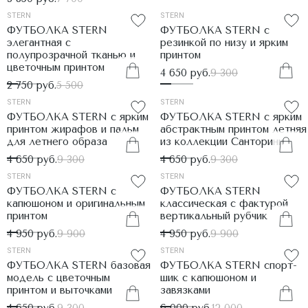
STERN
STERN
ФУТБОЛКА STERN
ФУТБОЛКА STERN с
элегантная с
резинкой по низу и ярким
полупрозрачной тканью и
принтом
цветочным принтом
4 650 руб.
9 300
2 750 руб.
5 500
STERN
STERN
ФУТБОЛКА STERN с ярким
ФУТБОЛКА STERN с ярким
принтом жирафов и пальм
абстрактным принтом летняя
для летнего образа
из коллекции Санторини
4 650 руб.
9 300
4 650 руб.
9 300
STERN
STERN
ФУТБОЛКА STERN с
ФУТБОЛКА STERN
капюшоном и оригинальным
классическая с фактурой
принтом
вертикальный рубчик
4 950 руб.
9 900
4 950 руб.
9 900
STERN
STERN
ФУТБОЛКА STERN базовая
ФУТБОЛКА STERN спорт-
модель с цветочным
шик с капюшоном и
принтом и выточками
завязками