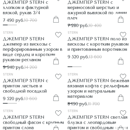
ДЖЕМПЕР STERN с
ДЖЕМПЕР STERN с
хлопком и фактурной
мериносовой шерстью и
вязкой, рукав 3/4
ажурной вывязкой по линии
плеч
7 490 руб.
10 700
7 280 руб.
10 400
STERN
STERN
ДЖЕМПЕР STERN
ДЖЕМПЕР STERN поло из
джемпер из вискозы с
вискозы с коротким рукавом
перфорированным узором в
и принтованным воротником
виде сердец и коротким
9 520 руб.
13 600
рукавом-регланом
9 940 руб.
14 200
STERN
STERN
ДЖЕМПЕР STERN с
ДЖЕМПЕР STERN бежевая
принтом листьев и
вязаная кофта с рельефным
свободной посадкой
узором и натуральным
материалом
9 520 руб.
13 600
8 190 руб.
11 700
STERN
STERN
ДЖЕМПЕР STERN
ДЖЕМПЕР STERN светлая
свободный фасон с крупным
блузка с леопардовым
принтом слона
принтом и свободным кроем