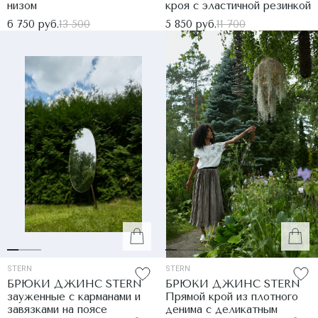
низом
кроя с эластичной резинкой
6 750 руб.
13 500
5 850 руб.
11 700
STERN
STERN
БРЮКИ ДЖИНС STERN
БРЮКИ ДЖИНС STERN
зауженные с карманами и
Прямой крой из плотного
завязками на поясе
денима с деликатным