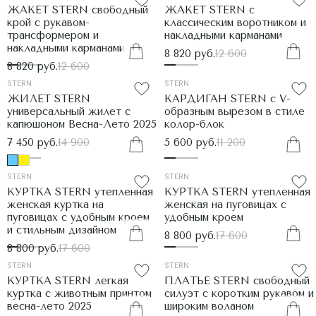
ЖАКЕТ STERN свободный
ЖАКЕТ STERN с
крой с рукавом-
классическим воротником и
трансформером и
накладными карманами
накладными карманами
8 820 руб.
12 600
8 820 руб.
12 600
STERN
STERN
ЖИЛЕТ STERN
КАРДИГАН STERN с V-
универсальный жилет с
образным вырезом в стиле
капюшоном Весна-Лето 2025
колор-блок
7 450 руб.
14 900
5 600 руб.
11 200
STERN
STERN
КУРТКА STERN утепленная
КУРТКА STERN утепленная
женская куртка на
женская на пуговицах с
пуговицах с удобным кроем
удобным кроем
и стильным дизайном
8 800 руб.
17 600
8 800 руб.
17 600
STERN
STERN
КУРТКА STERN легкая
ПЛАТЬЕ STERN свободный
куртка с животным принтом
силуэт с коротким рукавом и
весна-лето 2025
широким воланом