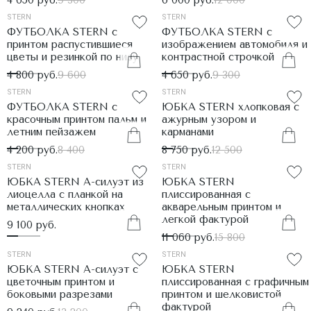
4 650 руб.
9 300
6 000 руб.
12 000
STERN
STERN
ФУТБОЛКА STERN с
ФУТБОЛКА STERN с
принтом распустившиеся
изображением автомобиля и
цветы и резинкой по низу
контрастной строчкой
4 800 руб.
9 600
4 650 руб.
9 300
STERN
STERN
ФУТБОЛКА STERN с
ЮБКА STERN хлопковая с
красочным принтом пальм и
ажурным узором и
летним пейзажем
карманами
4 200 руб.
8 400
8 750 руб.
12 500
STERN
STERN
ЮБКА STERN А-силуэт из
ЮБКА STERN
лиоцелла с планкой на
плиссированная с
металлических кнопках
акварельным принтом и
легкой фактурой
9 100 руб.
11 060 руб.
15 800
STERN
STERN
ЮБКА STERN А-силуэт с
ЮБКА STERN
цветочным принтом и
плиссированная с графичным
боковыми разрезами
принтом и шелковистой
фактурой