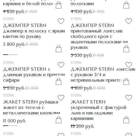
кармана и белой полоской
полосками
4 850 руб.
9 700
4 350 руб.
8 700
STERN
STERN
ДЖЕМПЕР STERN
ДЖЕМПЕР STERN
джемпер в полоску с ярким
принтованный лонгслив
кантом по рукаву
свободного кроя с
акцентными полосками на
5 800 руб.
11 600
рукавах
5 550 руб.
11 100
STERN
STERN
ДЖЕМПЕР STERN с
ДЖЕМПЕР STERN лонгслив
длинным рукавом и принтом
с рукавом 3/4 и
сафари
нетривиальным принтом
5 250 руб.
10 500
4 800 руб.
9 600
STERN
STERN
ЖАКЕТ STERN рубашка-
ЖАКЕТ STERN
жакет из тесела с
укороченный с фактурой
металлическими кнопками
льна и накладными
карманами
11 000 руб.
13 200 руб.
STERN
STERN