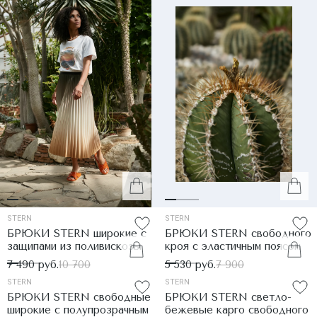
STERN
STERN
БРЮКИ STERN широкие с
БРЮКИ STERN свободного
защипами из поливискозы
кроя с эластичным поясом
7 490 руб.
10 700
5 530 руб.
7 900
STERN
STERN
БРЮКИ STERN свободные
БРЮКИ STERN светло-
широкие с полупрозрачным
бежевые карго свободного