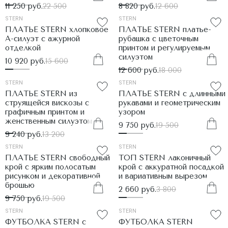
11 250 руб.
22 500
8 820 руб.
12 600
STERN
STERN
ПЛАТЬЕ STERN хлопковое
ПЛАТЬЕ STERN платье-
А-силуэт с ажурной
рубашка с цветочным
отделкой
принтом и регулируемым
силуэтом
10 920 руб.
15 600
12 600 руб.
18 000
STERN
STERN
ПЛАТЬЕ STERN из
ПЛАТЬЕ STERN с длинными
струящейся вискозы с
рукавами и геометрическим
графичным принтом и
узором
женственным силуэтом
9 750 руб.
19 500
9 240 руб.
13 200
STERN
STERN
ПЛАТЬЕ STERN свободный
ТОП STERN лаконичный
крой с ярким полосатым
крой с аккуратной посадкой
рисунком и декоративной
и вариативным вырезом
брошью
2 660 руб.
3 800
9 750 руб.
19 500
STERN
STERN
ФУТБОЛКА STERN с
ФУТБОЛКА STERN