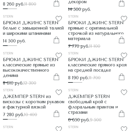
декором
8 260 руб.
11 800
14 500 руб.
STERN
STERN
БРЮКИ ДЖИНС STERN
БРЮКИ ДЖИНС STERN
белые с завышенной талией
прямые с оригинальной
и широкими штанинами
строчкой из натурального
материала
14 500 руб.
7 770 руб.
11 100
STERN
STERN
БРЮКИ ДЖИНС STERN
БРЮКИ ДЖИНС STERN
классические прямые из
классические прямого кроя
высококачественного
на средней посадке
денима
8 190 руб.
11 700
8 610 руб.
12 300
STERN
STERN
ДЖЕМПЕР STERN из
ДЖЕМПЕР STERN
вискозы с коротким рукавом
свободный крой с
и фактурной вязкой
флоральным принтом и
стразами
7 280 руб.
10 400
6 650 руб.
9 500
STERN
STERN