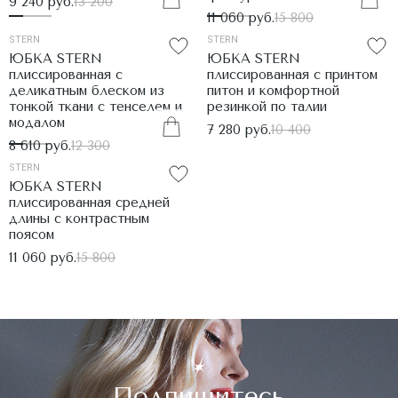
9 240 руб.
13 200
11 060 руб.
15 800
STERN
STERN
ЮБКА STERN
ЮБКА STERN
плиссированная с
плиссированная с принтом
деликатным блеском из
питон и комфортной
тонкой ткани с тенселем и
резинкой по талии
модалом
7 280 руб.
10 400
8 610 руб.
12 300
STERN
ЮБКА STERN
плиссированная средней
длины с контрастным
поясом
11 060 руб.
15 800
Подпишитесь