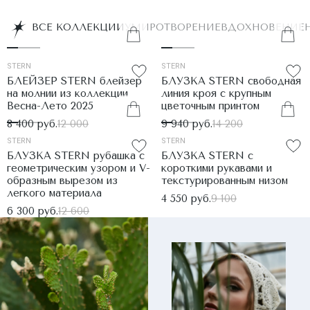
ВСЕ КОЛЛЕКЦИИ
УМИРОТВОРЕНИЕ
ВДОХНОВЕНИЕ
STERN
STERN
БЛЕЙЗЕР STERN блейзер
БЛУЗКА STERN свободная
на молнии из коллекции
линия кроя с крупным
Весна-Лето 2025
цветочным принтом
8 400 руб.
12 000
9 940 руб.
14 200
STERN
STERN
БЛУЗКА STERN рубашка с
БЛУЗКА STERN с
геометрическим узором и V-
короткими рукавами и
образным вырезом из
текстурированным низом
легкого материала
4 550 руб.
9 100
6 300 руб.
12 600