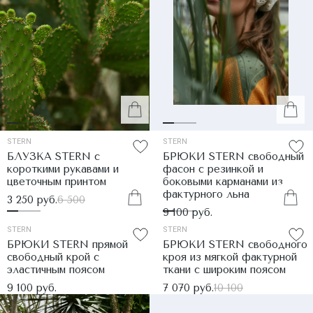
STERN
STERN
БЛУЗКА STERN с
БРЮКИ STERN свободный
короткими рукавами и
фасон с резинкой и
цветочным принтом
боковыми карманами из
фактурного льна
3 250 руб.
6 500
9 100 руб.
STERN
STERN
БРЮКИ STERN прямой
БРЮКИ STERN свободного
свободный крой с
кроя из мягкой фактурной
эластичным поясом
ткани с широким поясом
9 100 руб.
7 070 руб.
10 100