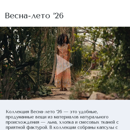
Весна-лето ‘26
Коллекция Весна-лето ‘26 — это удобные,
продуманные вещи из материалов натурального
происхождения — льна, хлопка и смесовых тканей с
приятной фактурой. В коллекции собраны капсулы с