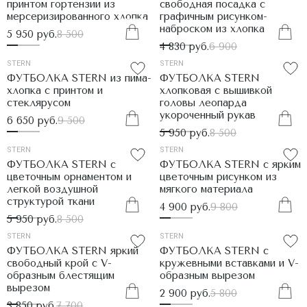
принтом гортензии из
свободная посадка с
мерсеризированного хлопка
графичным рисунком-
наброском из хлопка
5 950 руб.
8 500
4 830 руб.
6 900
STERN
STERN
ФУТБОЛКА STERN из пима-
ФУТБОЛКА STERN
хлопка с принтом и
хлопковая с вышивкой
стеклярусом
головы леопарда
укороченный рукав
6 650 руб.
9 500
5 950 руб.
8 500
STERN
STERN
ФУТБОЛКА STERN с
ФУТБОЛКА STERN с ярким
цветочным орнаментом и
цветочным рисунком из
легкой воздушной
мягкого материала
структурой ткани
4 900 руб.
9 800
5 950 руб.
8 500
STERN
STERN
ФУТБОЛКА STERN яркий
ФУТБОЛКА STERN с
свободный крой с V-
кружевными вставками и V-
образным блестящим
образным вырезом
вырезом
2 900 руб.
5 800
3 850 руб.
7 700