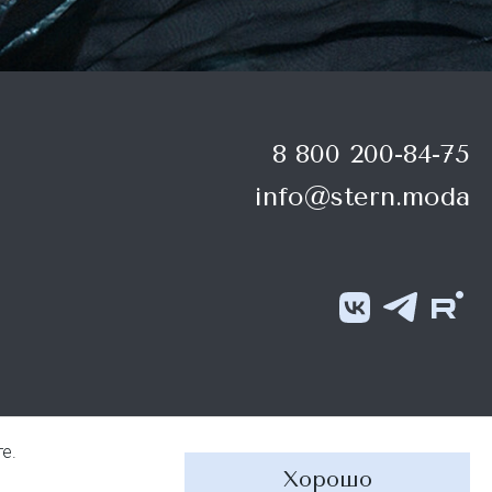
8 800 200-84-75
info@stern.moda
е.
рта
Создание сайта — nikitakozin.com
Хорошо