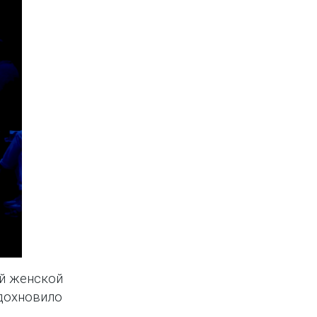
й женской
дохновило