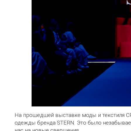
На прошедшей выставке моды и текстиля C
одежды бренда STERN. Это было незабываем
нас на новые свершения.