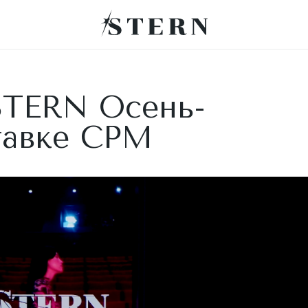
STERN Осень-
тавке CPM