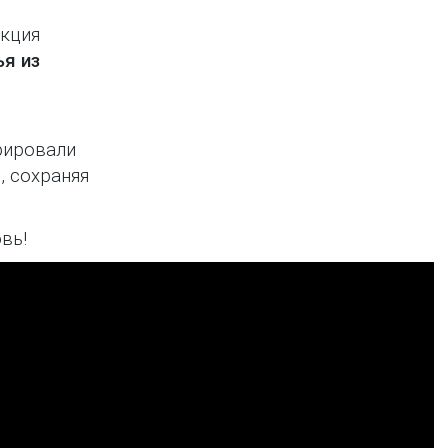
екция
ья из
рировали
, сохраняя
вь!