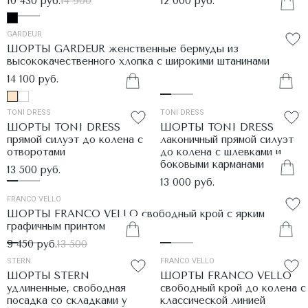
10 430 руб.
14 900
12 000 руб.
GARDEUR
ШОРТЫ GARDEUR женственные бермуды из
высококачественного хлопка с широкими штанинами
14 100 руб.
TONI DRESS
TONI DRESS
ШОРТЫ TONI DRESS
ШОРТЫ TONI DRESS
прямой силуэт до колена с
лаконичный прямой силуэт
отворотами
до колена с шлевками и
боковыми карманами
13 500 руб.
13 000 руб.
FRANCO VELLO
ШОРТЫ FRANCO VELLO свободный крой с ярким
графичным принтом
9 450 руб.
13 500
STERN
FRANCO VELLO
ШОРТЫ STERN
ШОРТЫ FRANCO VELLO
удлиненные, свободная
свободный крой до колена с
посадка со складками у
классической линией