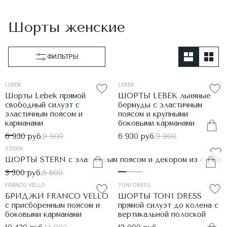
Шорты женские
ФИЛЬТРЫ
LEBEK
LEBEK
Шорты Lebek прямой
ШОРТЫ LEBEK льняные
свободный силуэт с
бермуды с эластичным
эластичным поясом и
поясом и крупными
карманами
боковыми карманами
6 930 руб.
9 900
6 930 руб.
9 900
STERN
ШОРТЫ STERN с эластичным поясом и декором из страз
3 300 руб.
6 600
FRANCO VELLO
TONI DRESS
БРИДЖИ FRANCO VELLO
ШОРТЫ TONI DRESS
с присборенным поясом и
прямой силуэт до колена с
боковыми карманами
вертикальной полоской