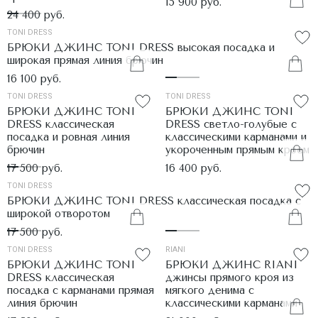
15 900 руб.
24 400 руб.
TONI DRESS
БРЮКИ ДЖИНС TONI DRESS высокая посадка и
широкая прямая линия брючин
16 100 руб.
TONI DRESS
TONI DRESS
БРЮКИ ДЖИНС TONI
БРЮКИ ДЖИНС TONI
DRESS классическая
DRESS светло-голубые с
посадка и ровная линия
классическими карманами и
брючин
укороченным прямым кроем
17 500 руб.
16 400 руб.
TONI DRESS
БРЮКИ ДЖИНС TONI DRESS классическая посадка с
широкой отворотом
17 500 руб.
TONI DRESS
RIANI
БРЮКИ ДЖИНС TONI
БРЮКИ ДЖИНС RIANI
DRESS классическая
джинсы прямого кроя из
посадка с карманами прямая
мягкого денима с
линия брючин
классическими карманами