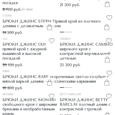
посадка
21 500 руб.
8 700 руб.
17 400
STERN
БРЮКИ ДЖИНС STERN Прямой крой из плотного
денима с деликатным декором
14 500 руб.
OUI
CAMBIO
БРЮКИ ДЖИНС OUI
БРЮКИ ДЖИНС CAMBIO
прямой крой с ажурной
широкого кроя с
вышивкой и высокой
контрастной вертикальной
посадкой
деталью
20 100 руб.
25 300 руб.
RABE
БРЮКИ ДЖИНС RABE укороченные светло-голубые с
мягкой варкой денима и классическими карманами
16 800 руб.
MONARI
BETTY BARCLAY
БРЮКИ ДЖИНС MONARI
БРЮКИ ДЖИНС BETTY
свободного кроя с широкими
BARCLAY плотный деним с
брюками и необработанным
контрастной строчкой
краем