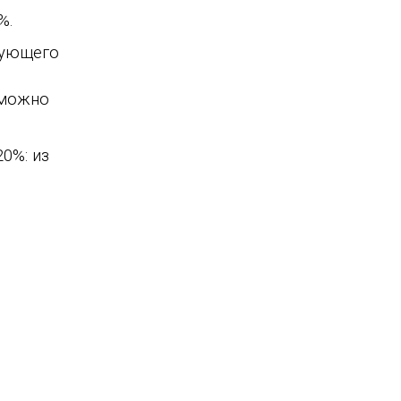
%.
вующего
зможно
0%: из