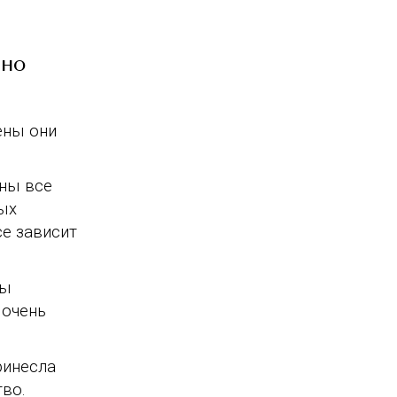
оно
ены они
ны все
ых
се зависит
ды
 очень
ринесла
во.