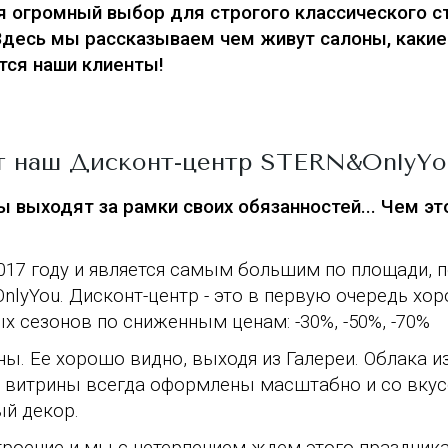
я огромный выбор для строгого классического ст
Здесь мы рассказываем чем живут салоны, какие
тся наши клиенты!
т наш Дисконт-центр STERN&OnlyYo
ы выходят за рамки своих обязанностей... Чем эт
017 году и является самым большим по площади, 
OnlyYou.
Дисконт-центр - это в первую очередь хо
 сезонов по сниженным ценам: -30%, -50%, -70%
ы. Ее хорошо видно, выходя из Галереи. Облака из
 витрины всегда оформлены масштабно и со вкус
й декор.
строение и мы с нетерпением ждем этого праздника