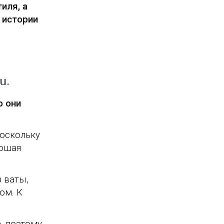
иля, а
 истории
u.
о они
поскольку
рошая
 ваты,
ом. К
, поэтому