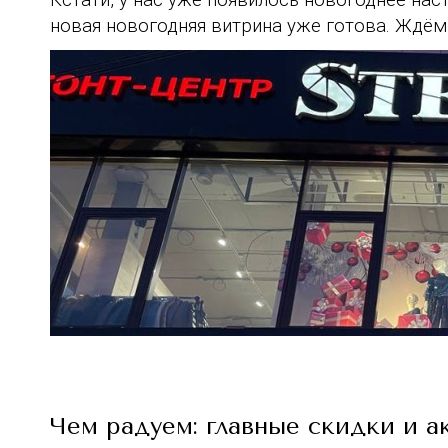
новая новогодняя витрина уже готова. Ждё
Чем радуем: главные скидки и а