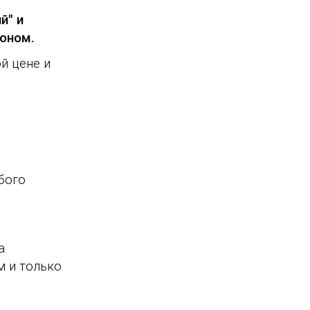
й" и
лоном.
й цене и
бого
а
м и только