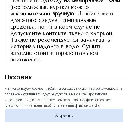
Постирать одежду
из мембранной ткани
(горнолыжные куртки) можно
исключительно
вручную
. Использовать
для этого следует специальные
средства, но ни в коем случае не
допускайте контакта ткани с хлоркой.
Также не рекомендуется замачивать
материал надолго в воде. Сушить
изделие стоит в горизонтальном
положении.
Пуховик
Мы используем cookies, чтобы на основе этих данных рекомендовать
Стирать пуховик нужно по мере загрязнения и
полезное и создавать другие удобства на сайте. Продолжая
перед уборкой на хранение. Если он не сильно
использование, вы соглашаетесь на обработку файлов cookies
в соответствии с
политикой в отношении файлов cookies
.
загрязнен, то можно попробовать ручную
стирку. Главное – его тщательно
Хорошо
выполоскать. Иначе на пуховике останутся