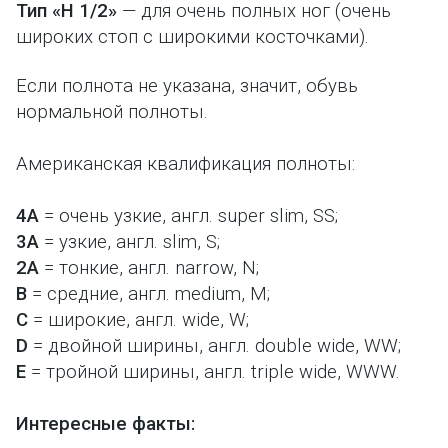
Тип «H 1/2»
— для очень полных ног (очень
широких стоп с широкими косточками).
Если полнота не указана, значит, обувь
нормальной полноты.
Американская квалификация полноты:
4A
= очень узкие, англ. super slim, SS;
3A
= узкие, англ. slim, S;
2A
= тонкие, англ. narrow, N;
B
= средние, англ. medium, M;
C
= широкие, англ. wide, W;
D
= двойной ширины, англ. double wide, WW;
E
= тройной ширины, англ. triple wide, WWW.
Интересные факты: