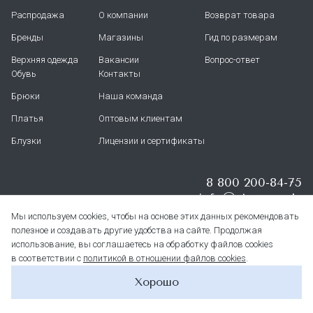
Распродажа
О компании
Возврат товара
Бренды
Магазины
Гид по размерам
Верхняя одежда
Вакансии
Вопрос-ответ
Обувь
Контакты
Брюки
Наша команда
Платья
Оптовым клиентам
Блузки
Лицензии и сертификаты
8 800 200-84-75
info@stern.moda
Мы используем cookies, чтобы на основе этих данных рекомендовать
полезное и создавать другие удобства на сайте. Продолжая
использование, вы соглашаетесь на обработку файлов cookies
в соответствии с
политикой в отношении файлов cookies
.
© Stern 2026
Политика конфиденциальности
Хорошо
Политика обработки cookies
Публичная оферта
Создание сайта — nikitakozin.com