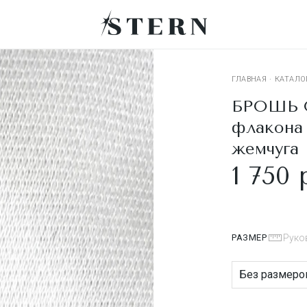
ГЛАВНАЯ
·
КАТАЛО
БРОШЬ O
флакона 
жемчуга
1 750 
РАЗМЕР
Руко
Без размеро