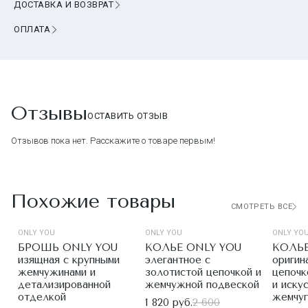
ДОСТАВКА И ВОЗВРАТ
ОПЛАТА
Отзывы
ОСТАВИТЬ ОТЗЫВ
Отзывов пока нет. Расскажите о товаре первым!
Похожие товары
СМОТРЕТЬ ВСЕ
ONLY YOU
ONLY YOU
ONLY YO
БРОШЬ ONLY YOU
КОЛЬЕ ONLY YOU
КОЛЬЕ
изящная с крупными
элегантное с
оригин
жемчужинами и
золотистой цепочкой и
цепочк
детализированной
жемчужной подвеской
и иску
отделкой
жемчу
1 820 руб.
2 600