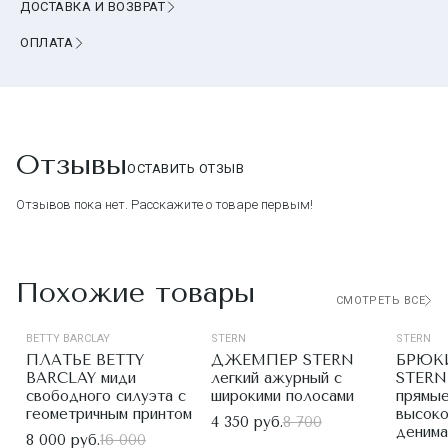
ДОСТАВКА И ВОЗВРАТ
ОПЛАТА
Отзывы
ОСТАВИТЬ ОТЗЫВ
Отзывов пока нет. Расскажите о товаре первым!
Похожие товары
СМОТРЕТЬ ВСЕ
BETTY BARCLAY
STERN
STERN
ПЛАТЬЕ BETTY
ДЖЕМПЕР STERN
БРЮК
BARCLAY миди
легкий ажурный с
STERN 
свободного силуэта с
широкими полосами
прямые
геометричным принтом
высоко
4 350 руб.
8 700
денима
8 000 руб.
16 000