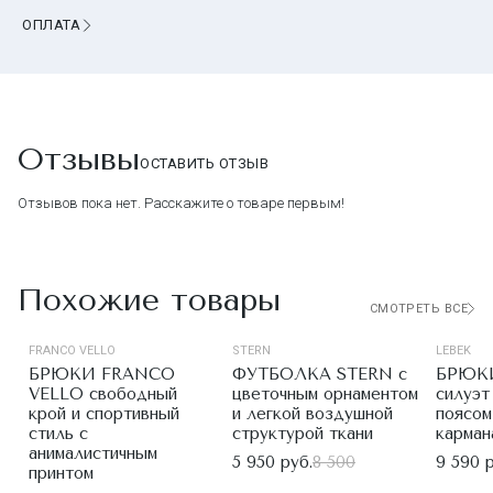
ОПЛАТА
Отзывы
ОСТАВИТЬ ОТЗЫВ
Отзывов пока нет. Расскажите о товаре первым!
Похожие товары
СМОТРЕТЬ ВСЕ
FRANCO VELLO
STERN
LEBEK
БРЮКИ FRANCO
ФУТБОЛКА STERN с
БРЮКИ
VELLO свободный
цветочным орнаментом
силуэт
крой и спортивный
и легкой воздушной
поясом
стиль с
структурой ткани
карман
анималистичным
5 950 руб.
8 500
9 590 р
принтом