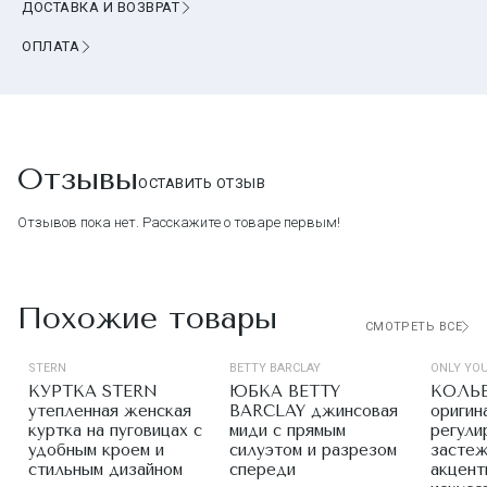
ДОСТАВКА И ВОЗВРАТ
ОПЛАТА
Отзывы
ОСТАВИТЬ ОТЗЫВ
Отзывов пока нет. Расскажите о товаре первым!
Похожие товары
СМОТРЕТЬ ВСЕ
STERN
BETTY BARCLAY
ONLY YO
КУРТКА STERN
ЮБКА BETTY
КОЛЬЕ
утепленная женская
BARCLAY джинсовая
оригин
куртка на пуговицах с
миди с прямым
регули
удобным кроем и
силуэтом и разрезом
застеж
стильным дизайном
спереди
акцент