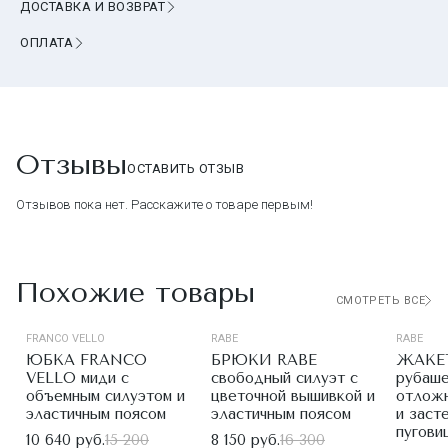
ДОСТАВКА И ВОЗВРАТ
ОПЛАТА
Отзывы
ОСТАВИТЬ ОТЗЫВ
Отзывов пока нет. Расскажите о товаре первым!
Похожие товары
СМОТРЕТЬ ВСЕ
FRANCO VELLO
RABE
RABE
ЮБКА FRANCO
БРЮКИ RABE
ЖАКЕТ
VELLO миди с
свободный силуэт с
рубаше
объемным силуэтом и
цветочной вышивкой и
отлож
эластичным поясом
эластичным поясом
и заст
пугови
10 640 руб.
15 200
8 150 руб.
16 300