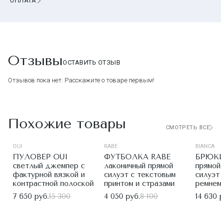
ОПЛАТА
Отзывы
ОСТАВИТЬ ОТЗЫВ
Отзывов пока нет. Расскажите о товаре первым!
Похожие товары
СМОТРЕТЬ ВСЕ
OUI
RABE
BIANCA
ПУЛОВЕР OUI
ФУТБОЛКА RABE
БРЮК
светлый джемпер с
лаконичный прямой
прямой
фактурной вязкой и
силуэт с текстовым
силуэт
контрастной полоской
принтом и стразами
ремнем
7 650 руб.
15 300
4 050 руб.
8 100
14 630 