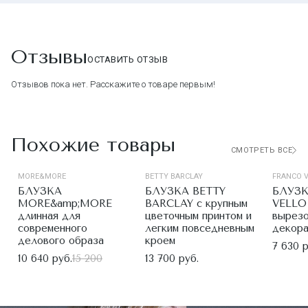
Отзывы
ОСТАВИТЬ ОТЗЫВ
Отзывов пока нет. Расскажите о товаре первым!
Похожие товары
СМОТРЕТЬ ВСЕ
MORE&MORE
BETTY BARCLAY
FRANCO 
БЛУЗКА
БЛУЗКА BETTY
БЛУЗ
MORE&amp;MORE
BARCLAY с крупным
VELLO 
длинная для
цветочным принтом и
вырезо
современного
легким повседневным
декора
делового образа
кроем
7 630 р
10 640 руб.
15 200
13 700 руб.