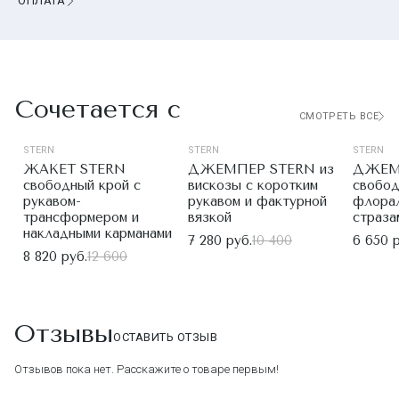
ОПЛАТА
Сочетается с
СМОТРЕТЬ ВСЕ
STERN
STERN
STERN
ЖАКЕТ STERN
ДЖЕМПЕР STERN из
ДЖЕМ
свободный крой с
вискозы с коротким
свобод
рукавом-
рукавом и фактурной
флорал
трансформером и
вязкой
страза
накладными карманами
7 280 руб.
10 400
6 650 р
8 820 руб.
12 600
Отзывы
ОСТАВИТЬ ОТЗЫВ
Отзывов пока нет. Расскажите о товаре первым!