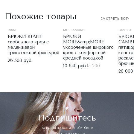
Похожие товары
СМОТРЕТЬ ВСЕ
RIANI
MORE&MORE
CAMBIO
БРЮКИ RIANI
БРЮКИ
БРЮК
свободного кроя с
MORE&amp;MORE
CAMBI
меланжевой
укороченные широкого
пятика
трикотажной фактурой
кроя с комфортной
констр
средней посадкой
раскл
26 500 руб.
брючи
10 640 руб.
15 200
20 000
Подпишитесь
на наши новости, чтобы быть
в курсе всех новинок