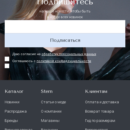
Подпишитесь
на наши новости, чтобы быть
в курсе всех новинок
Подписаться
Даю согласие на
обработку персональных данных
Соглашаюсь с
политикой конфиденциальности
Каталог
Stern
Клиентам
Новинки
Статьи о моде
Оплата и доставка
Распродажа
О компании
Возврат товара
Бренды
Магазины
Гид по размерам
Верхняя одежда
Вакансии
Вопрос-ответ