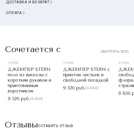
ДОСТАВКА И ВОЗВРАТ
ОПЛАТА
Сочетается с
СМОТРЕТЬ ВСЕ
STERN
STERN
STERN
ДЖЕМПЕР STERN
ДЖЕМПЕР STERN с
ДЖЕМ
поло из вискозы с
принтом листьев и
свобод
коротким рукавом и
свободной посадкой
флорал
принтованным
страза
9 520 руб.
13 600
воротником
6 650 р
9 520 руб.
13 600
Отзывы
ОСТАВИТЬ ОТЗЫВ