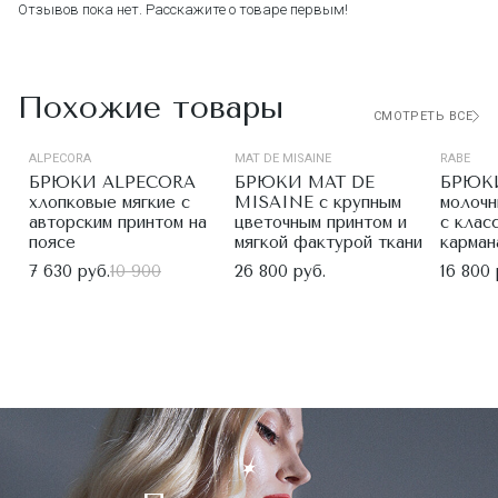
Отзывов пока нет. Расскажите о товаре первым!
Похожие товары
СМОТРЕТЬ ВСЕ
ALPECORA
MAT DE MISAINE
RABE
БРЮКИ ALPECORA
БРЮКИ MAT DE
БРЮК
хлопковые мягкие с
MISAINE с крупным
молочн
авторским принтом на
цветочным принтом и
с клас
поясе
мягкой фактурой ткани
карман
7 630 руб.
10 900
26 800 руб.
16 800 