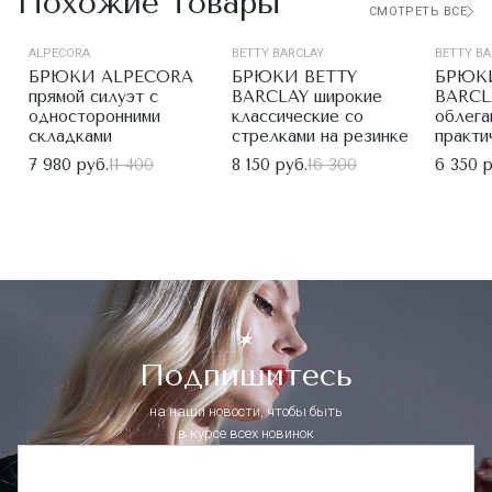
Похожие товары
СМОТРЕТЬ ВСЕ
ALPECORA
BETTY BARCLAY
BETTY BA
БРЮКИ ALPECORA
БРЮКИ BETTY
БРЮКИ
прямой силуэт с
BARCLAY широкие
BARCL
односторонними
классические со
облега
складками
стрелками на резинке
практи
7 980 руб.
11 400
8 150 руб.
16 300
6 350 р
Подпишитесь
на наши новости, чтобы быть
в курсе всех новинок