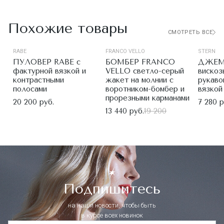
Похожие товары
СМОТРЕТЬ ВСЕ
RABE
FRANCO VELLO
STERN
ПУЛОВЕР RABE с
БОМБЕР FRANCO
ДЖЕМП
фактурной вязкой и
VELLO светло-серый
вискоз
контрастными
жакет на молнии с
рукаво
полосами
воротником-бомбер и
вязкой
прорезными карманами
20 200 руб.
7 280 р
13 440 руб.
19 200
Подпишитесь
на наши новости, чтобы быть
в курсе всех новинок