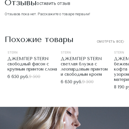
Отзывы
ОСТАВИТЬ ОТЗЫВ
Отзывов пока нет. Расскажите о товаре первым!
Похожие товары
СМОТРЕТЬ ВСЕ
STERN
STERN
STERN
ДЖЕМПЕР STERN
ДЖЕМПЕР STERN
ДЖЕМ
свободный фасон с
светлая блузка с
бежева
крупным принтом слона
леопардовым принтом
кофта
и свободным кроем
узором
6 650 руб.
9 500
матери
6 650 руб.
9 500
8 190 р