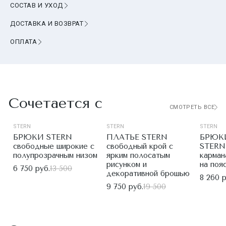
СОСТАВ И УХОД
ДОСТАВКА И ВОЗВРАТ
ОПЛАТА
Сочетается с
СМОТРЕТЬ ВСЕ
STERN
STERN
STERN
БРЮКИ STERN
ПЛАТЬЕ STERN
БРЮК
свободные широкие с
свободный крой с
STERN
полупрозрачным низом
ярким полосатым
карман
рисунком и
на поя
6 750 руб.
13 500
декоративной брошью
8 260 р
9 750 руб.
19 500