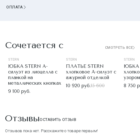
ОПЛАТА
Сочетается с
СМОТРЕТЬ ВСЕ
STERN
STERN
STERN
ЮБКА STERN А-
ПЛАТЬЕ STERN
ЮБКА
силуэт из лиоцелла с
хлопковое А-силуэт с
хлопко
планкой на
ажурной отделкой
узором
металлических кнопках
10 920 руб.
15 600
8 750 р
9 100 руб.
Отзывы
ОСТАВИТЬ ОТЗЫВ
Отзывов пока нет. Расскажите о товаре первым!