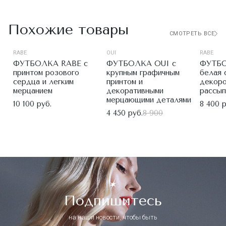
Похожие товары
СМОТРЕТЬ ВСЕ
RABE
OUI
RABE
ФУТБОЛКА RABE с
ФУТБОЛКА OUI с
ФУТБО
принтом розового
крупным графичным
белая 
сердца и легким
принтом и
декоро
мерцанием
декоративными
рассып
мерцающими деталями
10 100 руб.
8 400 р
4 450 руб.
8 900
Подпишитесь
на наши новости, чтобы быть