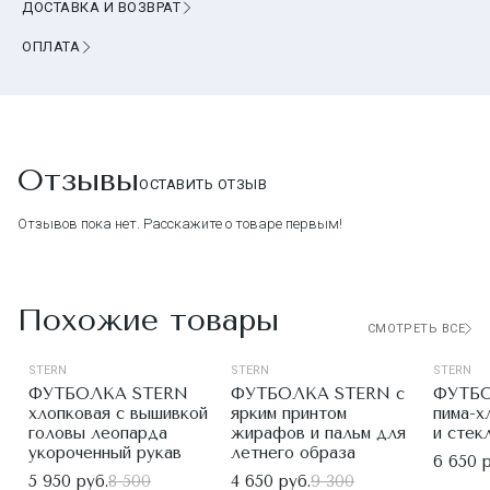
ДОСТАВКА И ВОЗВРАТ
ОПЛАТА
Отзывы
ОСТАВИТЬ ОТЗЫВ
Отзывов пока нет. Расскажите о товаре первым!
Похожие товары
СМОТРЕТЬ ВСЕ
STERN
STERN
STERN
ФУТБОЛКА STERN
ФУТБОЛКА STERN с
ФУТБО
хлопковая с вышивкой
ярким принтом
пима-х
головы леопарда
жирафов и пальм для
и стек
укороченный рукав
летнего образа
6 650 р
5 950 руб.
8 500
4 650 руб.
9 300