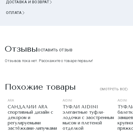
ДОСТАВКА И ВОЗВРАТ
ОПЛАТА
Отзывы
ОСТАВИТЬ ОТЗЫВ
Отзывов пока нет. Расскажите о товаре первым!
Похожие товары
СМОТРЕТЬ ВСЕ
ARA
AIDINI
AIDINI
САНДАЛИИ ARA
ТУФЛИ AIDINI
ТУФЛИ
спортивный дизайн с
элегантные туфли-
балетк
декором и
лодочки с заостренным
замшев
регулируемыми
мысом и плетеной
крупно
застёжками-липучками
отделкой
пряжк