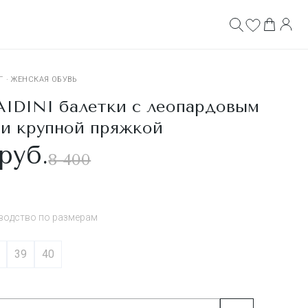
Г
·
ЖЕНСКАЯ ОБУВЬ
IDINI балетки с леопардовым
 и крупной пряжкой
руб.
8 400
водство по размерам
39
40