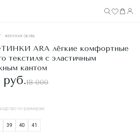
Г
·
ЖЕНСКАЯ ОБУВЬ
ТИНКИ ARA лёгкие комфортные
го текстиля с эластичным
жным кантом
 руб.
18 000
водство по размерам
39
40
41