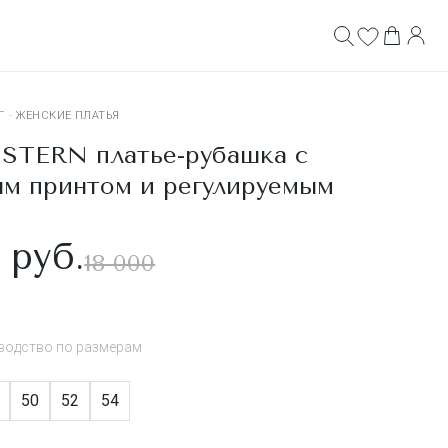
Г
·
ЖЕНСКИЕ ПЛАТЬЯ
STERN платье-рубашка с
ым принтом и регулируемым
м
 руб.
18 000
водство по размерам
50
52
54