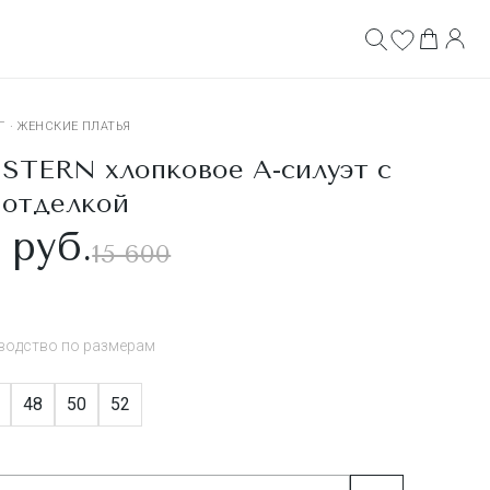
Г
·
ЖЕНСКИЕ ПЛАТЬЯ
STERN хлопковое А-силуэт с
 отделкой
 руб.
15 600
водство по размерам
48
50
52