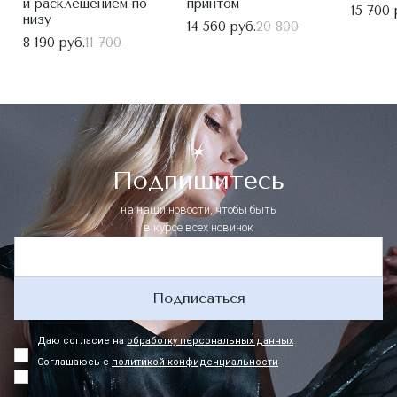
и расклешением по
принтом
15 700 
низу
14 560 руб.
20 800
8 190 руб.
11 700
Подпишитесь
на наши новости, чтобы быть
в курсе всех новинок
Подписаться
Даю согласие на
обработку персональных данных
Соглашаюсь с
политикой конфиденциальности