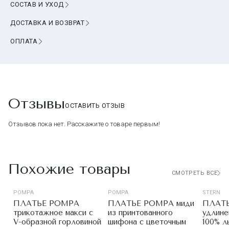
СОСТАВ И УХОД
ДОСТАВКА И ВОЗВРАТ
ОПЛАТА
Отзывы
ОСТАВИТЬ ОТЗЫВ
Отзывов пока нет. Расскажите о товаре первым!
Похожие товары
СМОТРЕТЬ ВСЕ
НОВИНКА
POMPA
POMPA
STERN
ПЛАТЬЕ POMPA
ПЛАТЬЕ POMPA миди
ПЛАТЬ
трикотажное макси с
из принтованного
удлине
V-образной горловиной
шифона с цветочным
100% л