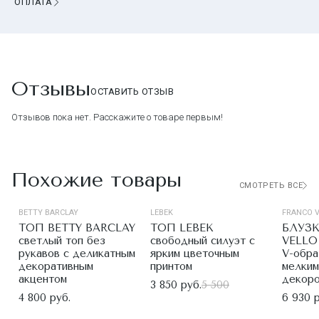
ОПЛАТА
Отзывы
ОСТАВИТЬ ОТЗЫВ
Отзывов пока нет. Расскажите о товаре первым!
Похожие товары
СМОТРЕТЬ ВСЕ
BETTY BARCLAY
LEBEK
FRANCO 
ТОП BETTY BARCLAY
ТОП LEBEK
БЛУЗ
светлый топ без
свободный силуэт с
VELLO 
рукавов с деликатным
ярким цветочным
V-обра
декоративным
принтом
мелки
акцентом
декор
3 850 руб.
5 500
4 800 руб.
6 930 р