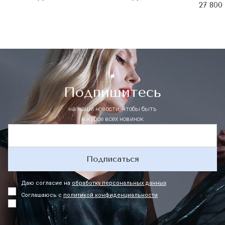
27 800 
Подпишитесь
на наши новости, чтобы быть
в курсе всех новинок
Подписаться
Даю согласие на
обработку персональных данных
Соглашаюсь с
политикой конфиденциальности