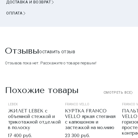
ДОСТАВКА И ВОЗВРАТ
ОПЛАТА
Отзывы
ОСТАВИТЬ ОТЗЫВ
Отзывов пока нет. Расскажите о товаре первым!
Похожие товары
СМОТРЕТЬ ВСЕ
LEBEK
FRANCO VELLO
FRANCO 
ЖИЛЕТ LEBEK с
КУРТКА FRANCO
ПАЛЬ
объемной стежкой и
VELLO яркая стеганая
VELLO 
трикотажной отделкой
с капюшоном и
горизо
в полоску
застежкой на молнию
просте
контра
17 400 руб.
23 300 руб.