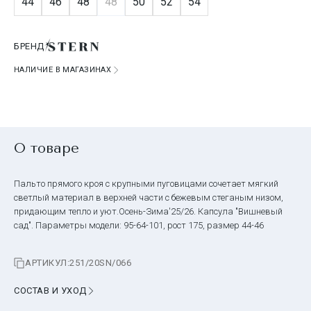
44
46
48
48
50
52
54
БРЕНД
НАЛИЧИЕ В МАГАЗИНАХ
О товаре
Пальто прямого кроя с крупными пуговицами сочетает мягкий
светлый материал в верхней части с бежевым стеганым низом,
придающим тепло и уют.Осень-Зима'25/26. Капсула "Вишневый
сад". Параметры модели: 95-64-101, рост 175, размер 44-46
АРТИКУЛ:
251/20SN/066
СОСТАВ И УХОД