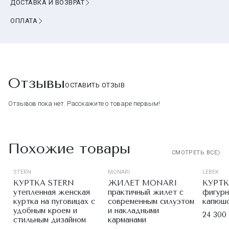
ДОСТАВКА И ВОЗВРАТ
ОПЛАТА
Отзывы
ОСТАВИТЬ ОТЗЫВ
Отзывов пока нет. Расскажите о товаре первым!
Похожие товары
СМОТРЕТЬ ВСЕ
STERN
MONARI
LEBEK
КУРТКА STERN
ЖИЛЕТ MONARI
КУРТК
утепленная женская
практичный жилет с
фигурн
куртка на пуговицах с
современным силуэтом
капюшо
удобным кроем и
и накладными
24 300 
стильным дизайном
карманами