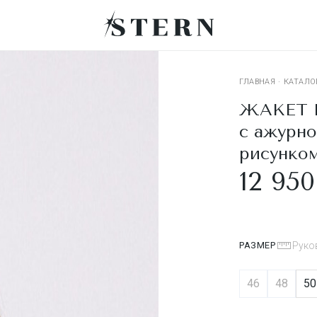
ГЛАВНАЯ
·
КАТАЛО
ЖАКЕТ F
с ажурн
рисунко
12 950
РАЗМЕР
Руко
46
48
50