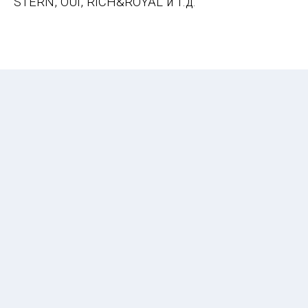
STERN, OUI, RICH&ROYAL и т.д
.