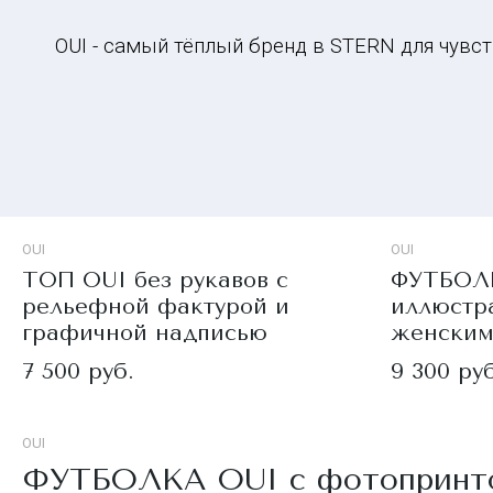
OUI - самый тёплый бренд в STERN для чувс
OUI
OUI
ТОП OUI без рукавов с
ФУТБОЛК
рельефной фактурой и
иллюстр
графичной надписью
женским
7 500 руб.
9 300 руб
OUI
ФУТБОЛКА OUI с фотопринто