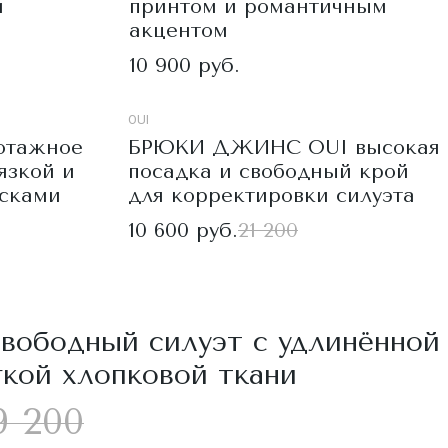
м
принтом и романтичным
акцентом
10 900 руб.
OUI
отажное
БРЮКИ ДЖИНС OUI высокая
язкой и
посадка и свободный крой
осками
для корректировки силуэта
10 600 руб.
21 200
вободный силуэт с удлинённой
гкой хлопковой ткани
9 200