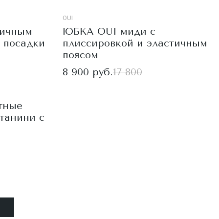
OUI
тичным
ЮБКА OUI миди с
 посадки
плиссировкой и эластичным
поясом
8 900 руб.
17 800
тные
танини с