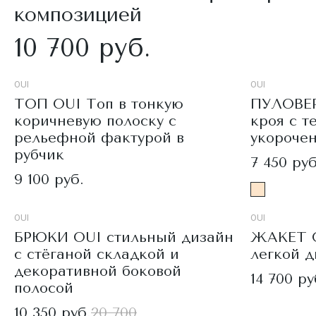
композицией
10 700 руб.
OUI
OUI
ТОП OUI Топ в тонкую
ПУЛОВЕР
коричневую полоску с
кроя с т
рельефной фактурой в
укороче
рубчик
7 450 руб
9 100 руб.
OUI
OUI
БРЮКИ OUI стильный дизайн
ЖАКЕТ O
с стёганой складкой и
легкой 
декоративной боковой
14 700 ру
полосой
10 350 руб.
20 700