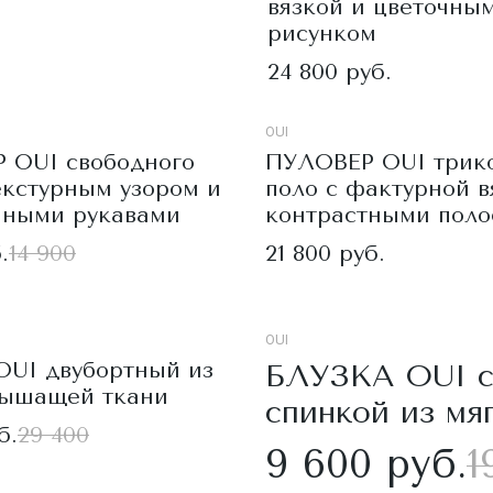
вязкой и цветочны
рисунком
24 800 руб.
OUI
 OUI свободного
ПУЛОВЕР OUI трик
екстурным узором и
поло с фактурной в
нными рукавами
контрастными пол
.
14 900
21 800 руб.
OUI
UI двубортный из
БЛУЗКА OUI с
дышащей ткани
спинкой из мя
б.
29 400
9 600 руб.
1