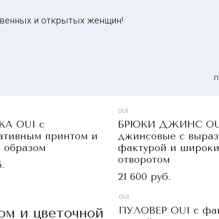
твенных и открытых женщин!
П
OUI
А OUI с
БРЮКИ ДЖИНС OU
ативным принтом и
джинсовые с выраз
 образом
фактурой и широк
отворотом
.
21 600 руб.
OUI
м и цветочной
ПУЛОВЕР OUI с фа