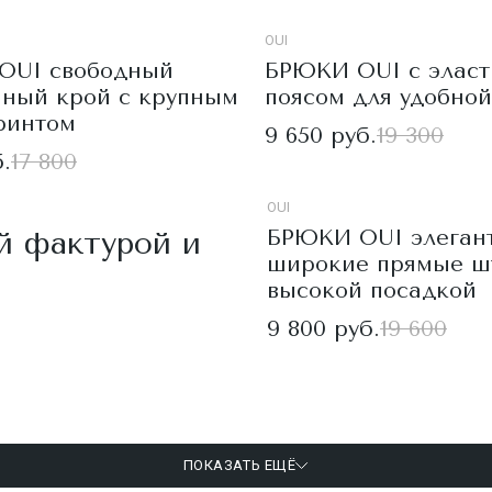
OUI
OUI свободный
БРЮКИ OUI с элас
нный крой с крупным
поясом для удобной
ринтом
9 650 руб.
19 300
.
17 800
OUI
й фактурой и
БРЮКИ OUI элеган
широкие прямые ш
высокой посадкой
9 800 руб.
19 600
ПОКАЗАТЬ ЕЩЁ