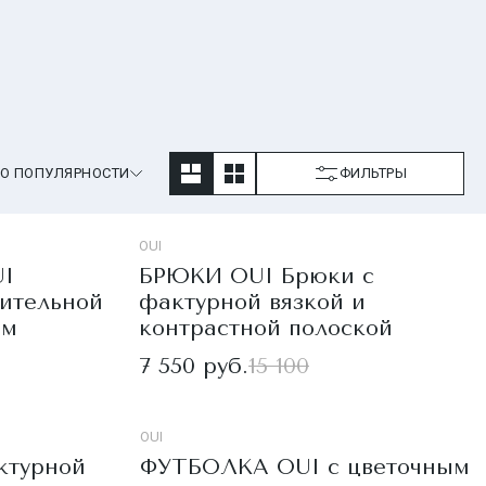
О ПОПУЛЯРНОСТИ
ФИЛЬТРЫ
OUI
I
БРЮКИ OUI Брюки с
ительной
фактурной вязкой и
им
контрастной полоской
7 550 руб.
15 100
OUI
ктурной
ФУТБОЛКА OUI с цветочным