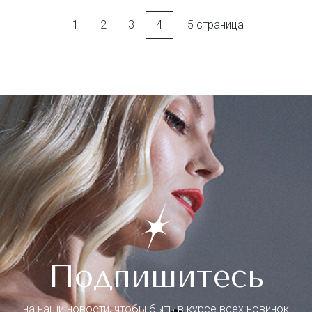
1
2
3
4
5 страница
Подпишитесь
на наши новости, чтобы быть в курсе всех новинок