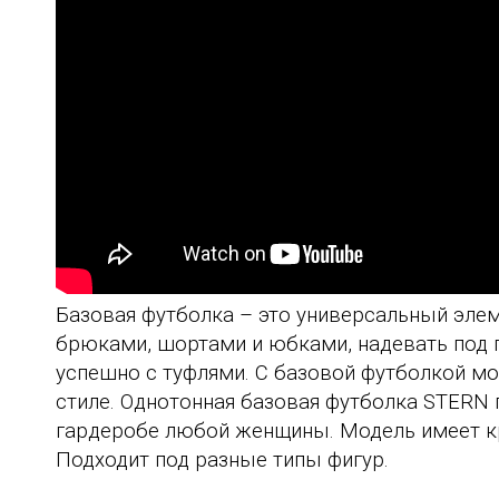
Базовая футболка – это универсальный эле
брюками, шортами и юбками, надевать под п
успешно с туфлями. С базовой футболкой м
стиле. Однотонная базовая футболка
STERN
гардеробе любой женщины. Модель имеет кр
Подходит под разные типы фигур.