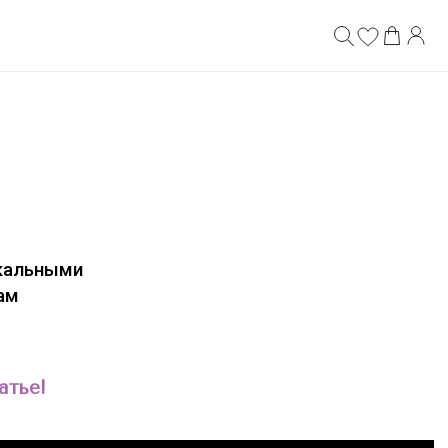
икальными
ам
атье!