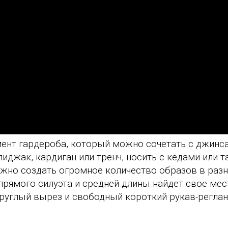
мент гардероба, который можно сочетать с джинс
иджак, кардиган или тренч, носить с кедами или 
ожно создать огромное количество образов в раз
прямого силуэта и средней длины найдет свое мес
углый вырез и свободный короткий рукав-реглан