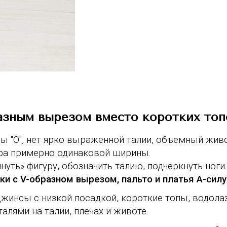
разным вырезом вместо коротких топ
ры "О", нет ярко выраженной талии, объемный живо
едра примерно одинаковой ширины.
ь» фигуру, обозначить талию, подчеркнуть ноги 
ки с V-образном вырезом, пальто и платья А-силу
жинсы с низкой посадкой, короткие топы, водола
алями на талии, плечах и животе.