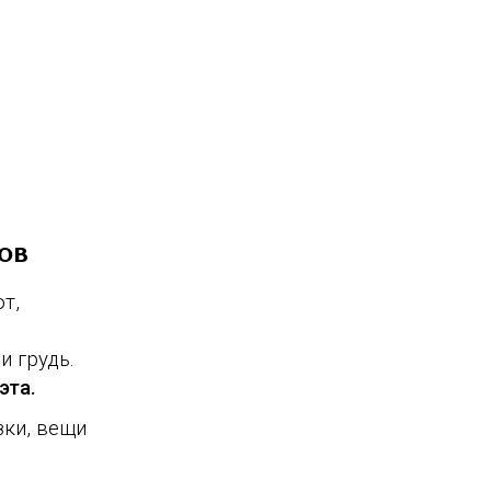
ов
т,
и грудь.
эта.
зки, вещи