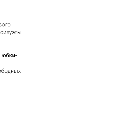
вого
 силуэты
 юбки-
вободных