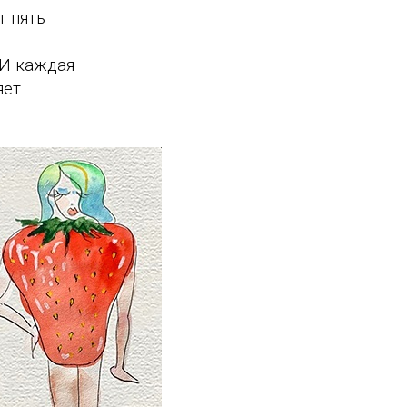
т пять
 И каждая
яет