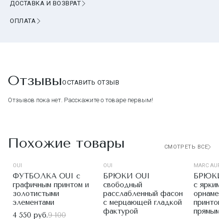
ДОСТАВКА И ВОЗВРАТ
ОПЛАТА
Отзывы
ОСТАВИТЬ ОТЗЫВ
Отзывов пока нет. Расскажите о товаре первым!
Похожие товары
СМОТРЕТЬ ВСЕ
OUI
OUI
MARC AU
ФУТБОЛКА OUI с
БРЮКИ OUI
БРЮК
графичным принтом и
свободный
с ярки
золотистыми
расслабленный фасон
орнаме
элементами
с мерцающей гладкой
принто
фактурой
прямы
4 550 руб.
9 100