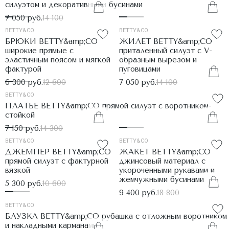
силуэтом и декоративными бусинами
7 050 руб.
14 100
BETTY&CO
BETTY&CO
БРЮКИ BETTY&amp;CO
ЖИЛЕТ BETTY&amp;CO
широкие прямые с
приталенный силуэт с V-
эластичным поясом и мягкой
образным вырезом и
фактурой
пуговицами
6 300 руб.
12 600
7 050 руб.
14 100
BETTY&CO
ПЛАТЬЕ BETTY&amp;CO прямой силуэт с воротником-
стойкой
7 150 руб.
14 300
BETTY&CO
BETTY&CO
ДЖЕМПЕР BETTY&amp;CO
ЖАКЕТ BETTY&amp;CO
прямой силуэт с фактурной
джинсовый материал с
вязкой
укороченными рукавами и
жемчужными бусинами
5 300 руб.
10 600
9 400 руб.
18 800
BETTY&CO
БЛУЗКА BETTY&amp;CO рубашка с отложным воротником
и накладными карманами