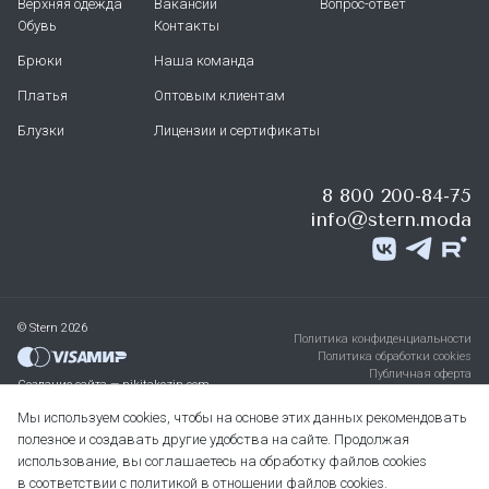
Верхняя одежда
Вакансии
Вопрос-ответ
Обувь
Контакты
Брюки
Наша команда
Платья
Оптовым клиентам
Блузки
Лицензии и сертификаты
8 800 200-84-75
info@stern.moda
© Stern 2026
Политика конфиденциальности
Политика обработки cookies
Публичная оферта
Создание сайта — nikitakozin.com
Мы используем cookies, чтобы на основе этих данных рекомендовать
полезное и создавать другие удобства на сайте. Продолжая
использование, вы соглашаетесь на обработку файлов cookies
в соответствии с
политикой в отношении файлов cookies
.