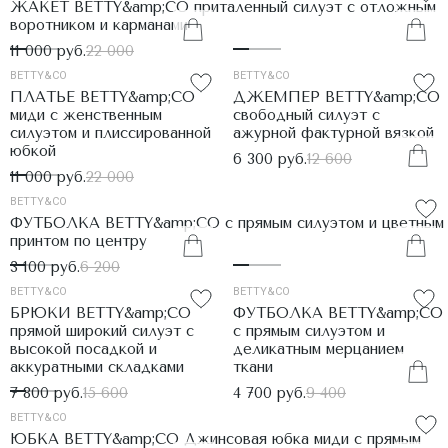
ЖАКЕТ BETTY&amp;CO приталенный силуэт с отложным
воротником и карманами
11 000 руб.
22 000
BETTY&CO
BETTY&CO
ПЛАТЬЕ BETTY&amp;CO
ДЖЕМПЕР BETTY&amp;CO
миди с женственным
свободный силуэт с
силуэтом и плиссированной
ажурной фактурной вязкой
юбкой
6 300 руб.
12 600
11 000 руб.
22 000
BETTY&CO
ФУТБОЛКА BETTY&amp;CO с прямым силуэтом и цветным
принтом по центру
3 100 руб.
6 200
BETTY&CO
BETTY&CO
БРЮКИ BETTY&amp;CO
ФУТБОЛКА BETTY&amp;CO
прямой широкий силуэт с
с прямым силуэтом и
высокой посадкой и
деликатным мерцанием
аккуратными складками
ткани
7 800 руб.
15 600
4 700 руб.
9 400
BETTY&CO
ЮБКА BETTY&amp;CO Джинсовая юбка миди с прямым