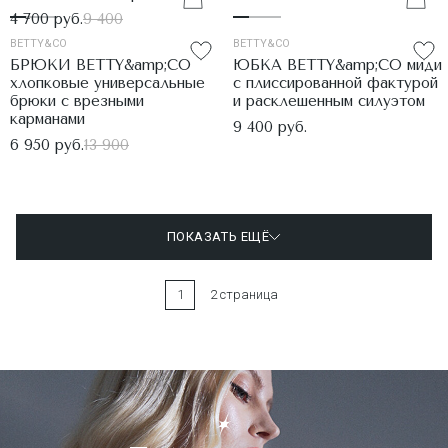
4 700 руб.
9 400
BETTY&CO
BETTY&CO
БРЮКИ BETTY&amp;CO
ЮБКА BETTY&amp;CO миди
хлопковые универсальные
с плиссированной фактурой
брюки с врезными
и расклешенным силуэтом
карманами
9 400 руб.
6 950 руб.
13 900
ПОКАЗАТЬ ЕЩЁ
1
2 страница