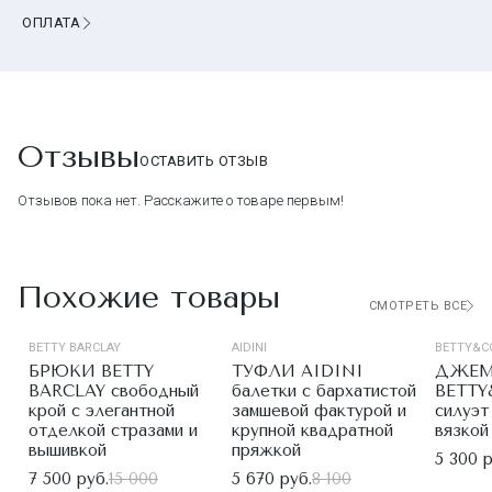
ОПЛАТА
Отзывы
ОСТАВИТЬ ОТЗЫВ
Отзывов пока нет. Расскажите о товаре первым!
Похожие товары
СМОТРЕТЬ ВСЕ
BETTY BARCLAY
AIDINI
BETTY&C
БРЮКИ BETTY
ТУФЛИ AIDINI
ДЖЕМ
BARCLAY свободный
балетки с бархатистой
BETTY
крой с элегантной
замшевой фактурой и
силуэт
отделкой стразами и
крупной квадратной
вязкой
вышивкой
пряжкой
5 300 р
7 500 руб.
15 000
5 670 руб.
8 100