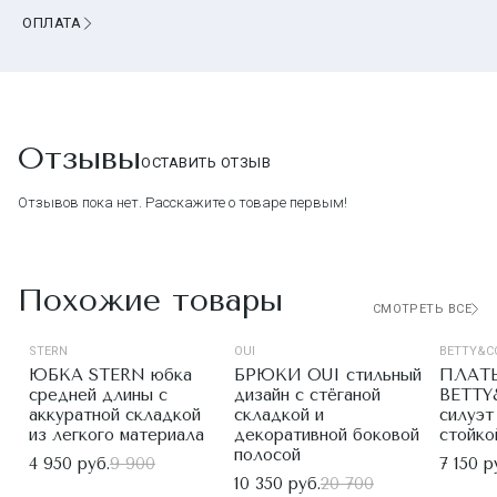
ОПЛАТА
Отзывы
ОСТАВИТЬ ОТЗЫВ
Отзывов пока нет. Расскажите о товаре первым!
Похожие товары
СМОТРЕТЬ ВСЕ
STERN
OUI
BETTY&C
ЮБКА STERN юбка
БРЮКИ OUI стильный
ПЛАТ
средней длины с
дизайн с стёганой
BETTY
аккуратной складкой
складкой и
силуэт
из легкого материала
декоративной боковой
стойко
полосой
4 950 руб.
9 900
7 150 р
10 350 руб.
20 700