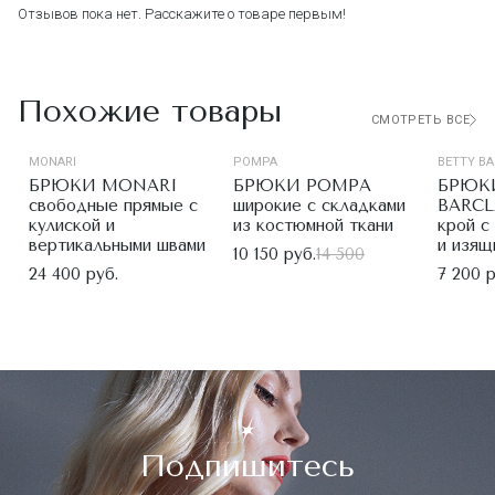
Отзывов пока нет. Расскажите о товаре первым!
Похожие товары
СМОТРЕТЬ ВСЕ
MONARI
POMPA
BETTY BA
БРЮКИ MONARI
БРЮКИ POMPA
БРЮКИ
свободные прямые с
широкие с складками
BARCL
кулиской и
из костюмной ткани
крой с
вертикальными швами
и изящ
10 150 руб.
14 500
24 400 руб.
7 200 р
Подпишитесь