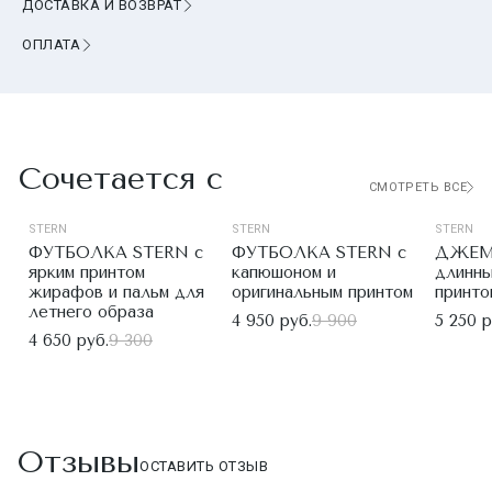
ДОСТАВКА И ВОЗВРАТ
ОПЛАТА
Сочетается с
СМОТРЕТЬ ВСЕ
STERN
STERN
STERN
ФУТБОЛКА STERN с
ФУТБОЛКА STERN с
ДЖЕМП
ярким принтом
капюшоном и
длинны
жирафов и пальм для
оригинальным принтом
принто
летнего образа
4 950 руб.
9 900
5 250 р
4 650 руб.
9 300
Отзывы
ОСТАВИТЬ ОТЗЫВ