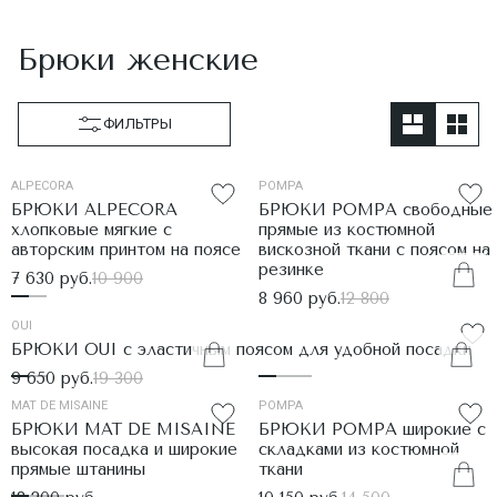
Брюки женские
ФИЛЬТРЫ
ALPECORA
POMPA
БРЮКИ ALPECORA
БРЮКИ POMPA свободные
хлопковые мягкие с
прямые из костюмной
авторским принтом на поясе
вискозной ткани с поясом на
резинке
7 630 руб.
10 900
8 960 руб.
12 800
OUI
БРЮКИ OUI с эластичным поясом для удобной посадки
9 650 руб.
19 300
MAT DE MISAINE
POMPA
БРЮКИ MAT DE MISAINE
БРЮКИ POMPA широкие с
высокая посадка и широкие
складками из костюмной
прямые штанины
ткани