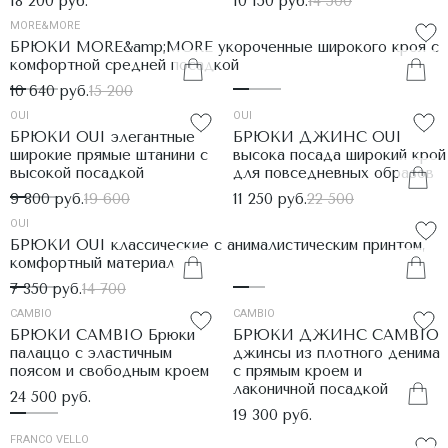
18 200 руб.
10 150 руб.
14 500
MORE&MORE
БРЮКИ MORE&amp;MORE укороченные широкого кроя с
комфортной средней посадкой
10 640 руб.
15 200
OUI
OUI
БРЮКИ OUI элегантные
БРЮКИ ДЖИНС OUI
широкие прямые штанини с
высока посада широкий крой
высокой посадкой
для повседневных образов
9 800 руб.
19 600
11 250 руб.
22 500
OUI
БРЮКИ OUI классические с анималистическим принтом,
комфортный материал
7 350 руб.
14 700
CAMBIO
CAMBIO
БРЮКИ CAMBIO Брюки
БРЮКИ ДЖИНС CAMBIO
палаццо с эластичным
джинсы из плотного денима
поясом и свободным кроем
с прямым кроем и
лаконичной посадкой
24 500 руб.
19 300 руб.
FRANCO VELLO