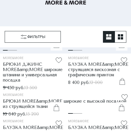
ФИЛЬТРЫ
MORE&MORE
MORE&MORE
БРЮКИ ДЖИНС
БЛУЗКА MORE&amp;MORE
MORE&amp;MORE широкие
струящаяся вискозная с
штанини и универсальная
графическим принтом
посадка
8 400 руб.
12 000
9 450 руб.
13 500
MORE&MORE
БРЮКИ MORE&amp;MORE широкие с высокой посадкой
из струящейся ткани
10 640 руб.
15 200
MORE&MORE
MORE&MORE
БЛУЗКА MORE&amp;MORE
БЛУЗКА MORE&amp;MORE