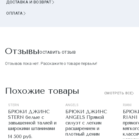
ДОСТАВКА И ВОЗВРАТ
ОПЛАТА
Отзывы
ОСТАВИТЬ ОТЗЫВ
Отзывов пока нет. Расскажите о товаре первым!
Похожие товары
СМОТРЕТЬ ВСЕ
STERN
ANGELS
RIANI
БРЮКИ ДЖИНС
БРЮКИ ДЖИНС
БРЮК
STERN белые с
ANGELS Прямой
RIANI
завышенной талией и
силуэт с легким
прямог
широкими штанинами
расширением и
мягког
плотный деним
класси
14 500 руб.