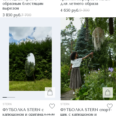
образным блестящим
для летнего образа
вырезом
4 650 руб.
9 300
3 850 руб.
7 700
STERN
STERN
ФУТБОЛКА STERN с
ФУТБОЛКА STERN спорт-
капюшоном и оригинальным
шик с капюшоном и