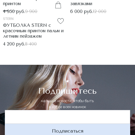
принтом
завязками
4 950 руб.
9 900
6 000 руб.
12 000
STERN
ФУТБОЛКА STERN с
красочным принтом пальм и
летним пейзажем
4 200 руб.
8 400
Подпишитесь
на наши новости, чтобы быть
в курсе всех новинок
Подписаться