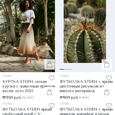
STERN
STERN
КУРТКА STERN легкая
ФУТБОЛКА STERN с ярким
куртка с животным принтом
цветочным рисунком из
весна-лето 2025
мягкого материала
11 250 руб.
22 500
4 900 руб.
9 800
STERN
STERN
ФУТБОЛКА STERN яркий
ФУТБОЛКА STERN с ярким
свободный крой с V-
принтом жирафов и пальм