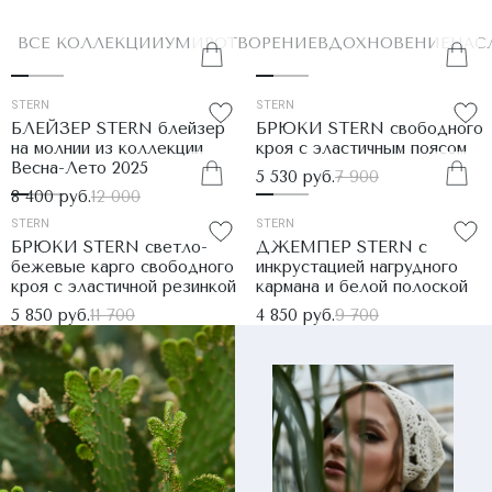
ВСЕ КОЛЛЕКЦИИ
УМИРОТВОРЕНИЕ
ВДОХНОВЕНИЕ
НАС
STERN
STERN
БЛЕЙЗЕР STERN блейзер
БРЮКИ STERN свободного
на молнии из коллекции
кроя с эластичным поясом
Весна-Лето 2025
5 530 руб.
7 900
8 400 руб.
12 000
STERN
STERN
БРЮКИ STERN светло-
ДЖЕМПЕР STERN с
бежевые карго свободного
инкрустацией нагрудного
кроя с эластичной резинкой
кармана и белой полоской
5 850 руб.
11 700
4 850 руб.
9 700