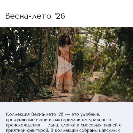
Весна-лето ‘26
Коллекция Весна-лето ‘26 — это удобные,
продуманные вещи из материалов натурального
происхождения — льна, хлопка и смесовых тканей с
приятной фактурой. В коллекции собраны капсулы с