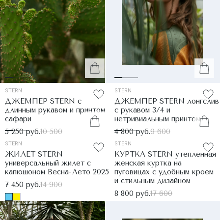
STERN
STERN
ДЖЕМПЕР STERN с
ДЖЕМПЕР STERN лонгслив
длинным рукавом и принтом
с рукавом 3/4 и
сафари
нетривиальным принтом
5 250 руб.
10 500
4 800 руб.
9 600
STERN
STERN
ЖИЛЕТ STERN
КУРТКА STERN утепленная
универсальный жилет с
женская куртка на
капюшоном Весна-Лето 2025
пуговицах с удобным кроем
и стильным дизайном
7 450 руб.
14 900
8 800 руб.
17 600