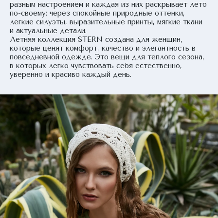
разным настроением и каждая из них раскрывает лето
по-своему: через спокойные природные оттенки,
легкие силуэты, выразительные принты, мягкие ткани
и актуальные детали.
Летняя коллекция STERN создана для женщин,
которые ценят комфорт, качество и элегантность в
повседневной одежде. Это вещи для теплого сезона,
в которых легко чувствовать себя естественно,
уверенно и красиво каждый день.