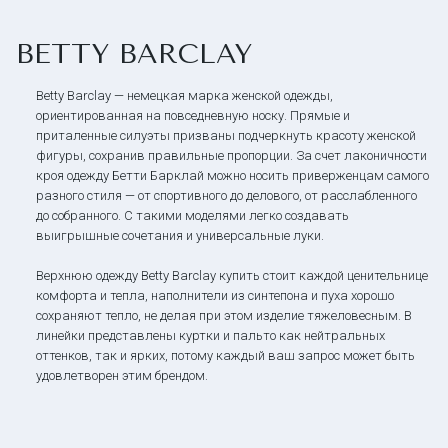
BETTY BARCLAY
Betty Barclay — немецкая марка женской одежды,
ориентированная на повседневную носку. Прямые и
приталенные силуэты призваны подчеркнуть красоту женской
фигуры, сохранив правильные пропорции. За счет лаконичности
кроя одежду Бетти Барклай можно носить приверженцам самого
разного стиля — от спортивного до делового, от расслабленного
до собранного. С такими моделями легко создавать
выигрышные сочетания и универсальные луки.
Верхнюю одежду Betty Barclay купить стоит каждой ценительнице
комфорта и тепла, наполнители из синтепона и пуха хорошо
сохраняют тепло, не делая при этом изделие тяжеловесным. В
линейки представлены куртки и пальто как нейтральных
оттенков, так и ярких, потому каждый ваш запрос может быть
удовлетворен этим брендом.